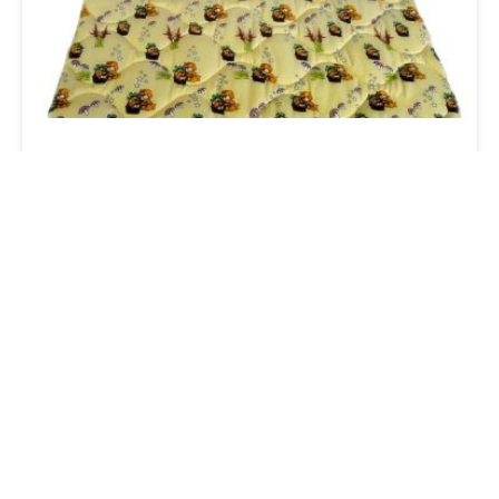
Dygsniuota medvilninė antklodė