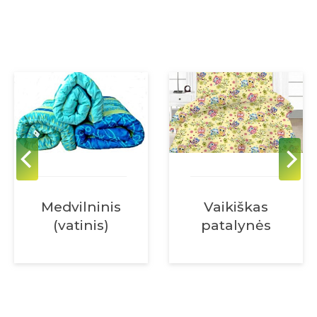
Medvilninis
Vaikiškas
(vatinis)
patalynės
čiužinys
komplektas