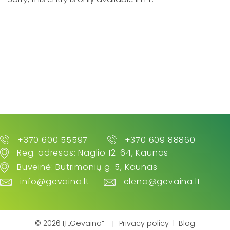
+370 600 55597
+370 609 88860
Reg. adresas: Naglio 12-64, Kaunas
Buveinė: Butrimonių g. 5, Kaunas
info@gevaina.lt
elena@gevaina.lt
© 2026 IĮ „Gevaina“
Privacy policy
|
Blog