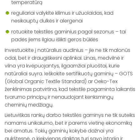
temperatūrą
reguliariai valykite kilimus ir užuolaidas, kad
nesikauptų dulkės ir alergenai
rotuokite tekstilės gaminius pagal sezonus – tai
padės jiems ilgiau išlikti geros būklės
Investuokite į natūralius audinius – jie ne tik malonūs
odai, bet ir draugiškesni aplinkai. Linas, medvilnė ir
vilna yra kvėpuojantys, ilgaamžiai pluoštai, kurie
natūraliai suyra. Ieškokite sertifikuotų gaminių – GOTS
(Global Organic Textile Standard) ar Oeko-Tex
ženklinimas patvirtina, kad tekstilė pagaminta laikantis
tvarumo principų ir nenaudojant kenksmingų
cheminių medžiagų.
Lietuviškas rankų darbo tekstilės gaminys ne tik suteiks
namams unikalumo, bet ir parems vietinę ekonomiką
bei amatus. Tokių gaminių kokybė dažnai yra
aukštesnė, o kiekvienas daiktas turi savo istoriją ir