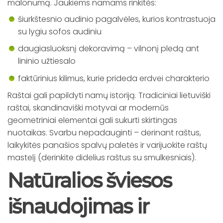
malonumą. Jaukiems namams rinkitės:
šiurkštesnio audinio pagalvėles, kurios kontrastuoja
su lygiu sofos audiniu
daugiasluoksnį dekoravimą – vilnonį pledą ant
lininio užtiesalo
faktūrinius kilimus, kurie prideda erdvei charakterio
Raštai gali papildyti namų istoriją. Tradiciniai lietuviški
raštai, skandinaviški motyvai ar modernūs
geometriniai elementai gali sukurti skirtingas
nuotaikas. Svarbu nepadauginti – derinant raštus,
laikykitės panašios spalvų paletės ir varijuokite raštų
mastelį (derinkite didelius raštus su smulkesniais).
Natūralios šviesos
išnaudojimas ir