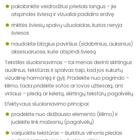
pakabinkite veidrodžius priešais langus – jie
atspindės šviesą ir vizualiai padidins erdvę
rinkitės šviesių spalvų užuolaidas, kurios neryja
šviesos
naudokite blizgius paviršius (sidabrinius, auksinius)
aksesuaruose, kurie atspindi šviesą
Tekstilės sluoksniavimas – tai menas derinti skirtingus
audinius, tekstūras ir spalvas taip, kad jos sukurtų
vizualinę harmoniją ir gylį. Pradėkite nuo pagrindo –
kilimo, tada pridėkite sofos ar lovos užtiesalą, ant
viršaus – pledą ar keletą, skirtingų tekstūrų pagalvėlių.
Efektyvaus sluoksniavimo principai:
pradėkite nuo didžiausio elemento (kilimo) ir
judėkite link mažesnių (pagalvėlių)
varijuokite tekstūras – šiurkštus vilnonis pledas