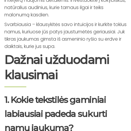
interjerą naujomis detalėmis. Investuokite į kokybiškus,
natūralius audinius, kurie tarnaus ilgai ir teiks
malonumą kasdien.
Svarbiausia – klausykitės savo intuicijos ir kurkite tokius
namus, kuriuose jūs patys jaustumėtės geriausiai. Juk
tikras jaukumas gimsta iš asmeninio ryšio su erdve ir
daiktais, kurie jus supa.
Dažnai užduodami
klausimai
1. Kokie tekstilės gaminiai
labiausiai padeda sukurti
namų jaukumą?