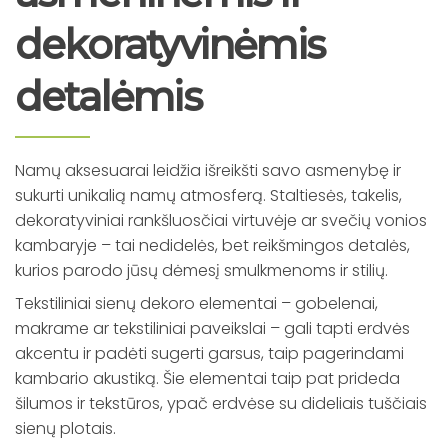
dekoratyvinėmis
detalėmis
Namų aksesuarai leidžia išreikšti savo asmenybę ir
sukurti unikalią namų atmosferą. Staltiesės, takelis,
dekoratyviniai rankšluosčiai virtuvėje ar svečių vonios
kambaryje – tai nedidelės, bet reikšmingos detalės,
kurios parodo jūsų dėmesį smulkmenoms ir stilių.
Tekstiliniai sienų dekoro elementai – gobelenai,
makrame ar tekstiliniai paveikslai – gali tapti erdvės
akcentu ir padėti sugerti garsus, taip pagerindami
kambario akustiką. Šie elementai taip pat prideda
šilumos ir tekstūros, ypač erdvėse su dideliais tuščiais
sienų plotais.