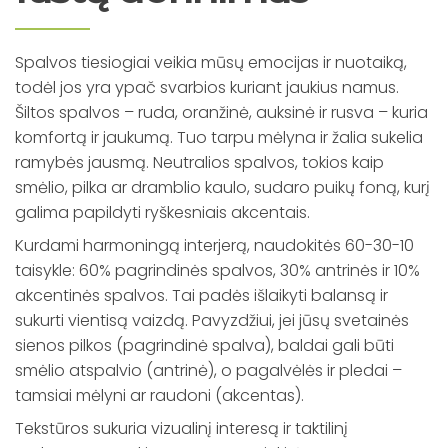
Spalvos tiesiogiai veikia mūsų emocijas ir nuotaiką,
todėl jos yra ypač svarbios kuriant jaukius namus.
Šiltos spalvos – ruda, oranžinė, auksinė ir rusva – kuria
komfortą ir jaukumą. Tuo tarpu mėlyna ir žalia sukelia
ramybės jausmą. Neutralios spalvos, tokios kaip
smėlio, pilka ar dramblio kaulo, sudaro puikų foną, kurį
galima papildyti ryškesniais akcentais.
Kurdami harmoningą interjerą, naudokitės 60-30-10
taisykle: 60% pagrindinės spalvos, 30% antrinės ir 10%
akcentinės spalvos. Tai padės išlaikyti balansą ir
sukurti vientisą vaizdą. Pavyzdžiui, jei jūsų svetainės
sienos pilkos (pagrindinė spalva), baldai gali būti
smėlio atspalvio (antrinė), o pagalvėlės ir pledai –
tamsiai mėlyni ar raudoni (akcentas).
Tekstūros sukuria vizualinį interesą ir taktilinį