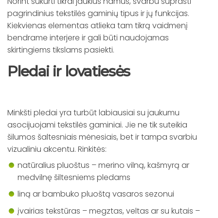
Norint sukurti tikrai jaukius namus, svarbu suprasti
pagrindinius tekstilės gaminių tipus ir jų funkcijas.
Kiekvienas elementas atlieka tam tikrą vaidmenį
bendrame interjere ir gali būti naudojamas
skirtingiems tikslams pasiekti.
Pledai ir lovatiesės
Minkšti pledai yra turbūt labiausiai su jaukumu
asocijuojami tekstilės gaminiai. Jie ne tik suteikia
šilumos šaltesniais mėnesiais, bet ir tampa svarbiu
vizualiniu akcentu. Rinkitės:
natūralius pluoštus – merino vilną, kašmyrą ar
medvilnę šiltesniems pledams
liną ar bambuko pluoštą vasaros sezonui
įvairias tekstūras – megztas, veltas ar su kutais –