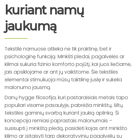
kuriant namų
jaukumą
Tekstilė namuose atlieka ne tik praktinę, bet ir
psichologinę funkciją. Minkšti pledai, pagalvėlės ar
kilimai sukuria fizinio komforto pojūtį, kai juos liečiame,
jais apsiklojame ar ant jų vaikštome. Šie tekstilės
elementai stimuliuoja mūsų taktilinę juslę ir sukelia
malonumo jausmą.
Danų hygge filosofija, kuri pastaraisiais metais tapo
populiari visame pasaulyje, pabrėžia minkštų, šiltų
tekstilės gaminių svarbą kuriant jaukią aplinką. Ši
koncepcija remiasi paprastais malonumais –
susisupti į minkštą pledą, pasidėti kojas ant minkšto
kilimo ar įsitaisyti tarp dekoratyvinių pagalvėlių su