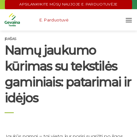
Skip
APSILANKYKITE MŪSŲ NAUJOJE E. PARDUOTUVĖJE
to
content
E. Parduotuvė
ĮRAŠAS
Namų jaukumo
kūrimas su tekstilės
gaminiais: patarimai ir
idėjos
Jaukūs namai – tai vieta, kur norisi sugrįžti po ilgos