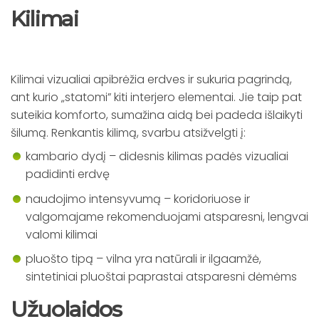
Kilimai
Kilimai vizualiai apibrėžia erdves ir sukuria pagrindą,
ant kurio „statomi” kiti interjero elementai. Jie taip pat
suteikia komforto, sumažina aidą bei padeda išlaikyti
šilumą. Renkantis kilimą, svarbu atsižvelgti į:
kambario dydį – didesnis kilimas padės vizualiai
padidinti erdvę
naudojimo intensyvumą – koridoriuose ir
valgomajame rekomenduojami atsparesni, lengvai
valomi kilimai
pluošto tipą – vilna yra natūrali ir ilgaamžė,
sintetiniai pluoštai paprastai atsparesni dėmėms
Užuolaidos