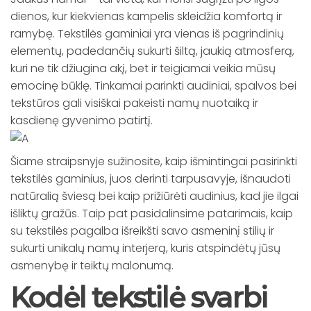
dienos, kur kiekvienas kampelis skleidžia komfortą ir
ramybę. Tekstilės gaminiai yra vienas iš pagrindinių
elementų, padedančių sukurti šiltą, jaukią atmosferą,
kuri ne tik džiugina akį, bet ir teigiamai veikia mūsų
emocinę būklę. Tinkamai parinkti audiniai, spalvos bei
tekstūros gali visiškai pakeisti namų nuotaiką ir
kasdienę gyvenimo patirtį.
Šiame straipsnyje sužinosite, kaip išmintingai pasirinkti
tekstilės gaminius, juos derinti tarpusavyje, išnaudoti
natūralią šviesą bei kaip prižiūrėti audinius, kad jie ilgai
išliktų gražūs. Taip pat pasidalinsime patarimais, kaip
su tekstilės pagalba išreikšti savo asmeninį stilių ir
sukurti unikalų namų interjerą, kuris atspindėtų jūsų
asmenybę ir teiktų malonumą.
Kodėl tekstilė svarbi