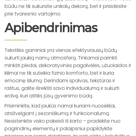
būdu ne tik sukursite unikalų dekorą, bet ir prisidėsite
prie tvaresnio vartojimo.
Apibendrinimas
Tekstilės gaminiai yra vienas efektyviausių būdų
sukurti jaukią namų atmosferą. Tinkamai parinkti
minkšti pledai, dekoratyvinės pagalvėlės, užuolaidos ir
kilimai ne tik suteikia fizinio komforto, bet ir kuria
emocinę šilumą. Derindami spalvas, tekstūras ir
raštus, galite išreikšti savo individualumą ir sukurti
erdvę, kuri atitiks jūsų gyvenimo būdą.
Prisiminkite, kad jaukūs namai kuriami nuosekliai,
atsižvelgiant į sezoniškumą ir funkcionalumą.
Nesistenkite visko pakeisti iš karto – pradėkite nuo
pagrindinių elementų ir palaipsniui papildykite