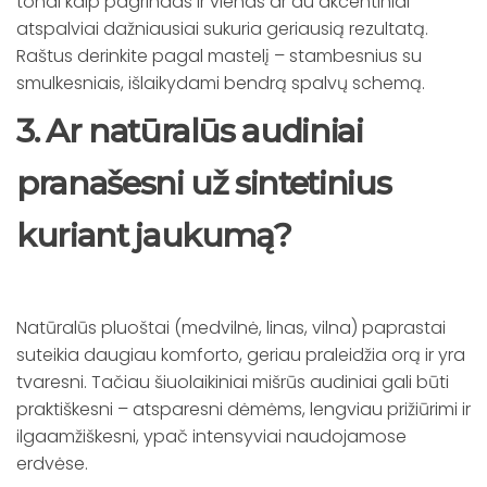
tonai kaip pagrindas ir vienas ar du akcentiniai
atspalviai dažniausiai sukuria geriausią rezultatą.
Raštus derinkite pagal mastelį – stambesnius su
smulkesniais, išlaikydami bendrą spalvų schemą.
3. Ar natūralūs audiniai
pranašesni už sintetinius
kuriant jaukumą?
Natūralūs pluoštai (medvilnė, linas, vilna) paprastai
suteikia daugiau komforto, geriau praleidžia orą ir yra
tvaresni. Tačiau šiuolaikiniai mišrūs audiniai gali būti
praktiškesni – atsparesni dėmėms, lengviau prižiūrimi ir
ilgaamžiškesni, ypač intensyviai naudojamose
erdvėse.