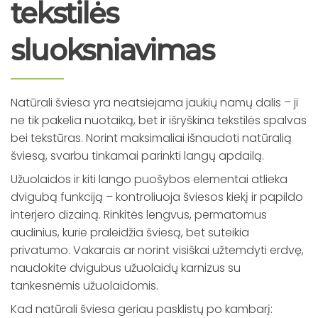
tekstilės
sluoksniavimas
Natūrali šviesa yra neatsiejama jaukių namų dalis – ji
ne tik pakelia nuotaiką, bet ir išryškina tekstilės spalvas
bei tekstūras. Norint maksimaliai išnaudoti natūralią
šviesą, svarbu tinkamai parinkti langų apdailą.
Užuolaidos ir kiti lango puošybos elementai atlieka
dvigubą funkciją – kontroliuoja šviesos kiekį ir papildo
interjero dizainą. Rinkitės lengvus, permatomus
audinius, kurie praleidžia šviesą, bet suteikia
privatumo. Vakarais ar norint visiškai užtemdyti erdvę,
naudokite dvigubus užuolaidų karnizus su
tankesnėmis užuolaidomis.
Kad natūrali šviesa geriau pasklistų po kambarį: