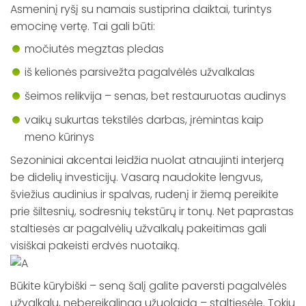
Asmeninį ryšį su namais sustiprina daiktai, turintys
emocinę vertę. Tai gali būti:
močiutės megztas pledas
iš kelionės parsivežta pagalvėlės užvalkalas
šeimos relikvija – senas, bet restauruotas audinys
vaikų sukurtas tekstilės darbas, įrėmintas kaip
meno kūrinys
Sezoniniai akcentai leidžia nuolat atnaujinti interjerą
be didelių investicijų. Vasarą naudokite lengvus,
šviežius audinius ir spalvas, rudenį ir žiemą pereikite
prie šiltesnių, sodresnių tekstūrų ir tonų. Net paprastas
staltiesės ar pagalvėlių užvalkalų pakeitimas gali
visiškai pakeisti erdvės nuotaiką.
Būkite kūrybiški – seną šalį galite paversti pagalvėlės
užvalkalu, nebereikalingą užuolaidą – staltiesėle. Tokiu