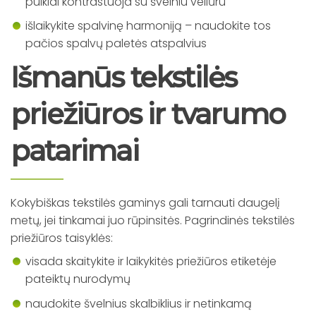
puikiai kontrastuoja su švelniu veliūru
išlaikykite spalvinę harmoniją – naudokite tos
pačios spalvų paletės atspalvius
Išmanūs tekstilės
priežiūros ir tvarumo
patarimai
Kokybiškas tekstilės gaminys gali tarnauti daugelį
metų, jei tinkamai juo rūpinsitės. Pagrindinės tekstilės
priežiūros taisyklės:
visada skaitykite ir laikykitės priežiūros etiketėje
pateiktų nurodymų
naudokite švelnius skalbiklius ir netinkamą