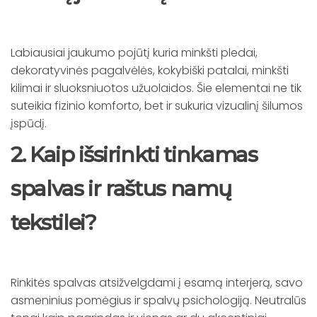
Labiausiai jaukumo pojūtį kuria minkšti pledai,
dekoratyvinės pagalvėlės, kokybiški patalai, minkšti
kilimai ir sluoksniuotos užuolaidos. Šie elementai ne tik
suteikia fizinio komforto, bet ir sukuria vizualinį šilumos
įspūdį.
2. Kaip išsirinkti tinkamas
spalvas ir raštus namų
tekstilei?
Rinkitės spalvas atsižvelgdami į esamą interjerą, savo
asmeninius pomėgius ir spalvų psichologiją. Neutralūs