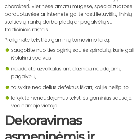
charakterį. Vietinėse amatų mugėse, specializuotose
parduotuvėse ar internete galite rasti lietuviškų lininių
staltiesių, rankų darbo pledų ar pagalvėlių su
tradiciniais raštais.
Prailginkite tekstilės gaminių tarnavimo laiką:
saugokite nuo tiesioginių saulės spindulių, kurie gali
išblukinti spalvas
naudokite užvalkalus ant dažniau naudojamų
pagalvėlių
taisykite nedidelius defektus iškart, kol jie neišplito
laikykite nenaudojamus tekstilės gaminius sausoje,
vėdinamoje vietoje
Dekoravimas
asmeninėmis ir