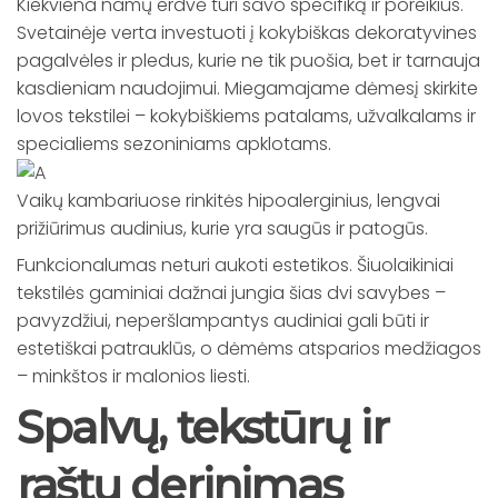
Kiekviena namų erdvė turi savo specifiką ir poreikius.
Svetainėje verta investuoti į kokybiškas dekoratyvines
pagalvėles ir pledus, kurie ne tik puošia, bet ir tarnauja
kasdieniam naudojimui. Miegamajame dėmesį skirkite
lovos tekstilei – kokybiškiems patalams, užvalkalams ir
specialiems sezoniniams apklotams.
Vaikų kambariuose rinkitės hipoalerginius, lengvai
prižiūrimus audinius, kurie yra saugūs ir patogūs.
Funkcionalumas neturi aukoti estetikos. Šiuolaikiniai
tekstilės gaminiai dažnai jungia šias dvi savybes –
pavyzdžiui, neperšlampantys audiniai gali būti ir
estetiškai patrauklūs, o dėmėms atsparios medžiagos
– minkštos ir malonios liesti.
Spalvų, tekstūrų ir
raštų derinimas