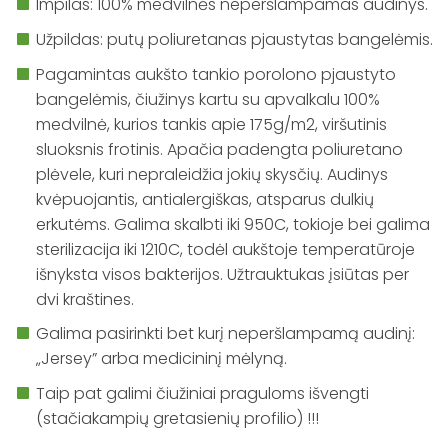
Impilas: 100% medvilnės neperšlampamas audinys.
Užpildas: putų poliuretanas pjaustytas bangelėmis.
Pagamintas aukšto tankio porolono pjaustyto
bangelėmis, čiužinys kartu su apvalkalu 100%
medvilnė, kurios tankis apie 175g/m2, viršutinis
sluoksnis frotinis. Apačia padengta poliuretano
plėvele, kuri nepraleidžia jokių skysčių. Audinys
kvėpuojantis, antialergiškas, atsparus dulkių
erkutėms. Galima skalbti iki 950C, tokioje bei galima
sterilizacija iki 1210C, todėl aukštoje temperatūroje
išnyksta visos bakterijos. Užtrauktukas įsiūtas per
dvi kraštines.
Galima pasirinkti bet kurį neperšlampamą audinį:
„Jersey” arba medicininį mėlyną.
Taip pat galimi čiužiniai praguloms išvengti
(stačiakampių gretasienių profilio) !!!