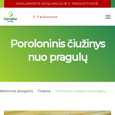
Skip
APSILANKYKITE MŪSŲ NAUJOJE E. PARDUOTUVĖJE
to
content
E. Parduotuvė
Poroloninis čiužinys
nuo pragulų
Medicinos įstaigoms
/
Čiužiniai
/
Poroloninis čiužinys nuo pragulų