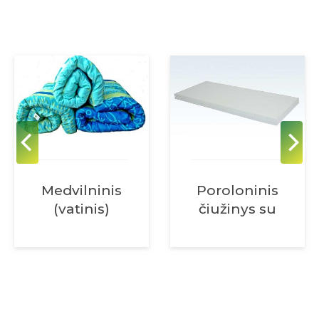
Medvilninis
Poroloninis
(vatinis)
čiužinys su
čiužinys
neperšlampamu
užvalkalu
(medvilninis
frote)