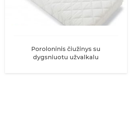
Poroloninis čiužinys su
dygsniuotu užvalkalu
„mikrofibra“