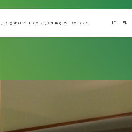
LT
EN
s įstaigoms
Produktų katalogas
Kontaktai