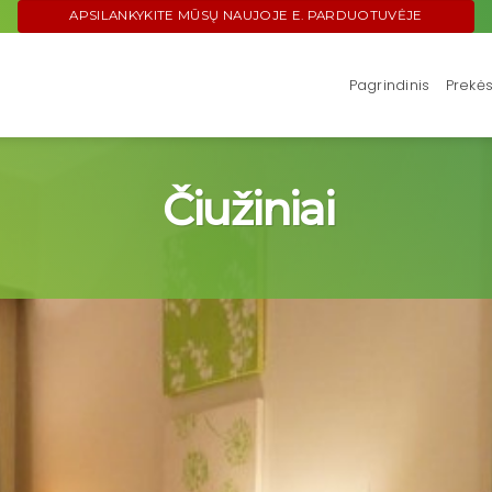
APSILANKYKITE MŪSŲ NAUJOJE E. PARDUOTUVĖJE
Pagrindinis
Prekė
Čiužiniai